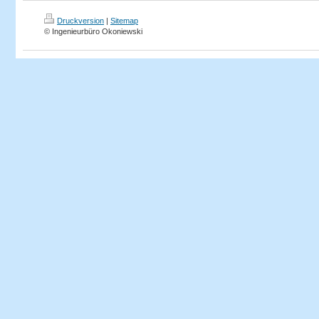
Druckversion
|
Sitemap
© Ingenieurbüro Okoniewski